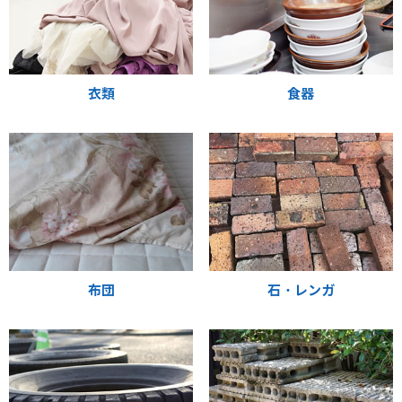
衣類
食器
布団
石・レンガ